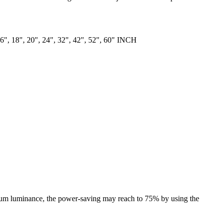
16", 18", 20", 24", 32", 42", 52", 60" INCH
mum luminance, the power-saving may reach to 75% by using the