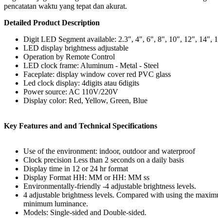
pencatatan waktu yang tepat dan akurat.
Detailed Product Description
Digit LED Segment available: 2.3", 4", 6", 8", 10", 12", 14", 
LED display brightness adjustable
Operation by Remote Control
LED clock frame: Aluminum - Metal - Steel
Faceplate: display window cover red PVC glass
Led clock display: 4digits atau 6digits
Power source: AC 110V/220V
Display color: Red, Yellow, Green, Blue
Key Features and and Technical Specifications
Use of the environment: indoor, outdoor and waterproof
Clock precision Less than 2 seconds on a daily basis
Display time in 12 or 24 hr format
Display Format HH: MM or HH: MM ss
Environmentally-friendly -4 adjustable brightness levels.
4 adjustable brightness levels. Compared with using the maxi
minimum luminance.
Models: Single-sided and Double-sided.