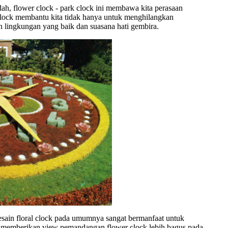
ah, flower clock - park clock ini membawa kita perasaan
clock membantu kita tidak hanya untuk menghilangkan
lingkungan yang baik dan suasana hati gembira.
esain floral clock pada umumnya sangat bermanfaat untuk
n memberikan view pemandangan flower clock lebih bagus pada