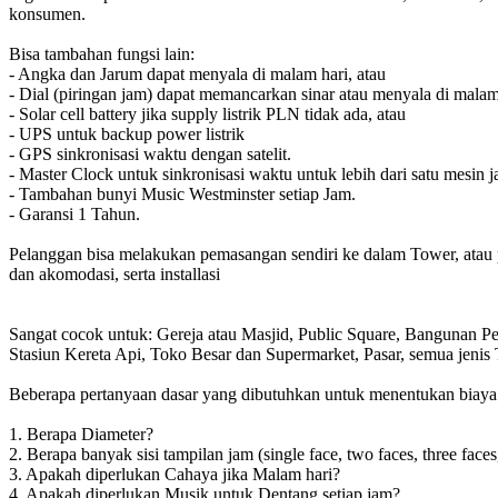
konsumen.
Bisa tambahan fungsi lain:
- Angka dan Jarum dapat menyala di malam hari, atau
- Dial (piringan jam) dapat memancarkan sinar atau menyala di malam
- Solar cell battery jika supply listrik PLN tidak ada, atau
- UPS untuk backup power listrik
- GPS sinkronisasi waktu dengan satelit.
- Master Clock untuk sinkronisasi waktu untuk lebih dari satu mesin j
- Tambahan bunyi Music Westminster setiap Jam.
- Garansi 1 Tahun.
Pelanggan bisa melakukan pemasangan sendiri ke dalam Tower, atau 
dan akomodasi, serta installasi
Sangat cocok untuk: Gereja atau Masjid, Public Square, Bangunan 
Stasiun Kereta Api, Toko Besar dan Supermarket, Pasar, semua jen
Beberapa pertanyaan dasar yang dibutuhkan untuk menentukan biaya to
1. Berapa Diameter?
2. Berapa banyak sisi tampilan jam (single face, two faces, three faces
3. Apakah diperlukan Cahaya jika Malam hari?
4. Apakah diperlukan Musik untuk Dentang setiap jam?