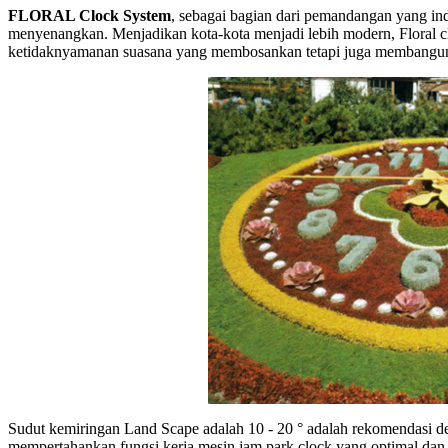
FLORAL Clock System
, sebagai bagian dari pemandangan yang ind
menyenangkan. Menjadikan kota-kota menjadi lebih modern, Floral 
ketidaknyamanan suasana yang membosankan tetapi juga membangun 
Sudut kemiringan Land Scape adalah 10 - 20 ° adalah rekomendasi d
mempertahankan fungsi kerja mesin jam park clock yang optimal da