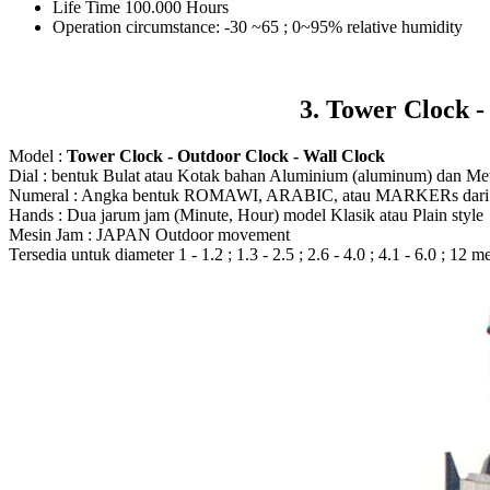
Life Time 100.000 Hours
Operation circumstance: -30 ~65 ; 0~95% relative humidity
3. Tower Clock -
Model :
Tower Clock - Outdoor Clock - Wall Clock
Dial : bentuk Bulat atau Kotak bahan Aluminium (aluminum) dan Meta
Numeral : Angka bentuk ROMAWI, ARABIC, atau MARKERs dari Ak
Hands : Dua jarum jam (Minute, Hour) model Klasik atau Plain style
Mesin Jam : JAPAN Outdoor movement
Tersedia untuk diameter 1 - 1.2 ; 1.3 - 2.5 ; 2.6 - 4.0 ; 4.1 - 6.0 ; 12 m