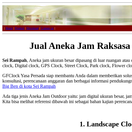
|
Home
|
Product
|
Download
|
Contact us
|
Jual Aneka Jam Raksasa
Sei Rampah
, Aneka jam ukuran besar dipasang di luar ruangan atau o
clock, Digital clock, GPS Clock, Street Clock, Park clock, Flower cl
GFClock Yasa Persada siap membantu Anda dalam memberikan solus
konsultasi, perencanaan anggaran dan berbagai informasi pendukung
Big Ben di kota Sei Rampah
Ada tiga jenis Aneka Jam Outdoor yaitu: jam digital ukuran besar, ja
Kita bisa melihat referensi dibawah ini sebagai bahan kajian peren
1. Landscape Clo