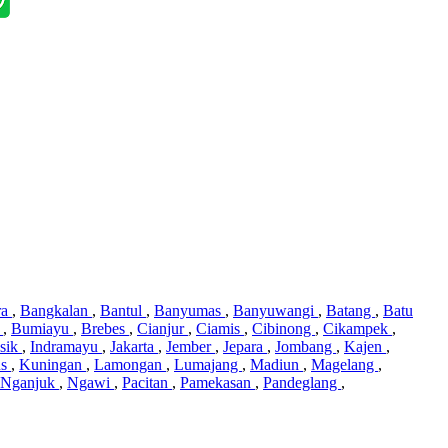
ra
,
Bangkalan
,
Bantul
,
Banyumas
,
Banyuwangi
,
Batang
,
Batu
i
,
Bumiayu
,
Brebes
,
Cianjur
,
Ciamis
,
Cibinong
,
Cikampek
,
sik
,
Indramayu
,
Jakarta
,
Jember
,
Jepara
,
Jombang
,
Kajen
,
us
,
Kuningan
,
Lamongan
,
Lumajang
,
Madiun
,
Magelang
,
Nganjuk
,
Ngawi
,
Pacitan
,
Pamekasan
,
Pandeglang
,