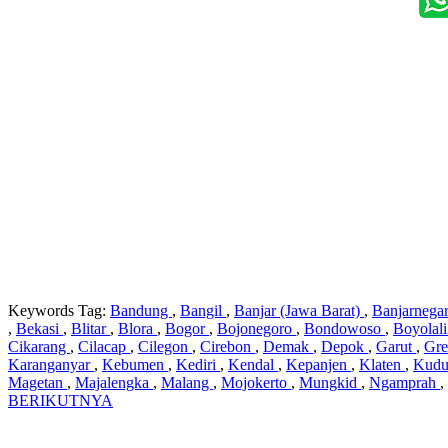
Keywords Tag:
Bandung
,
Bangil
,
Banjar (Jawa Barat)
,
Banjarnega
,
Bekasi
,
Blitar
,
Blora
,
Bogor
,
Bojonegoro
,
Bondowoso
,
Boyolal
Cikarang
,
Cilacap
,
Cilegon
,
Cirebon
,
Demak
,
Depok
,
Garut
,
Gre
Karanganyar
,
Kebumen
,
Kediri
,
Kendal
,
Kepanjen
,
Klaten
,
Kud
Magetan
,
Majalengka
,
Malang
,
Mojokerto
,
Mungkid
,
Ngamprah
,
BERIKUTNYA