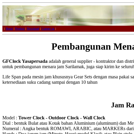
|
Home
|
Product
|
Download
|
Contact us
|
Pembangunan Mena
GFClock Yasapersada
adalah general supplier - kontraktor dan dist
untuk pembangunan menara jam Sarilamak, juga siap kirim ke seluruh
Life Span pada mesin jam khususnya Gear Sets dengan masa pakai s
ketersediaan suku cadang sampai dengan 10 tahun
Jam Ra
Model :
Tower Clock - Outdoor Clock - Wall Clock
Dial : bentuk Bulat atau Kotak bahan Aluminium (aluminum) dan Meta
Numeral : Angka bentuk ROMAWI, ARABIC, atau MARKERs dari Ak
Hands : Dua jarum jam (Minute, Hour) model Klasik atau Plain style