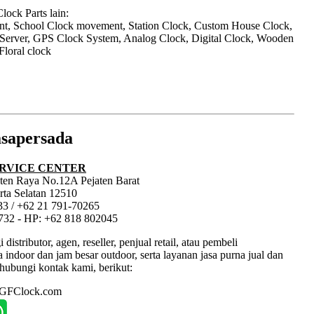
ock Parts lain:
nt, School Clock movement, Station Clock, Custom House Clock,
 Server, GPS Clock System, Analog Clock, Digital Clock, Wooden
Floral clock
sapersada
RVICE CENTER
jaten Raya No.12A Pejaten Barat
rta Selatan 12510
33 / +62 21 791-70265
1732 - HP: +62 818 802045
tributor, agen, reseller, penjual retail, atau pembeli
ndoor dan jam besar outdoor, serta layanan jasa purna jual dan
hubungi kontak kami, berikut:
: GFClock.com