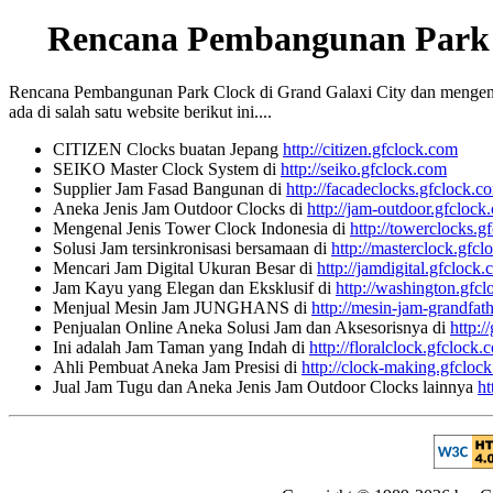
Rencana Pembangunan Park C
Rencana Pembangunan Park Clock di Grand Galaxi City dan mengenal s
ada di salah satu website berikut ini....
CITIZEN Clocks buatan Jepang
http://citizen.gfclock.com
SEIKO Master Clock System di
http://seiko.gfclock.com
Supplier Jam Fasad Bangunan di
http://facadeclocks.gfclock.c
Aneka Jenis Jam Outdoor Clocks di
http://jam-outdoor.gfclock
Mengenal Jenis Tower Clock Indonesia di
http://towerclocks.g
Solusi Jam tersinkronisasi bersamaan di
http://masterclock.gfc
Mencari Jam Digital Ukuran Besar di
http://jamdigital.gfclock
Jam Kayu yang Elegan dan Eksklusif di
http://washington.gfc
Menjual Mesin Jam JUNGHANS di
http://mesin-jam-grandfat
Penjualan Online Aneka Solusi Jam dan Aksesorisnya di
http:/
Ini adalah Jam Taman yang Indah di
http://floralclock.gfclock.
Ahli Pembuat Aneka Jam Presisi di
http://clock-making.gfcloc
Jual Jam Tugu dan Aneka Jenis Jam Outdoor Clocks lainnya
ht