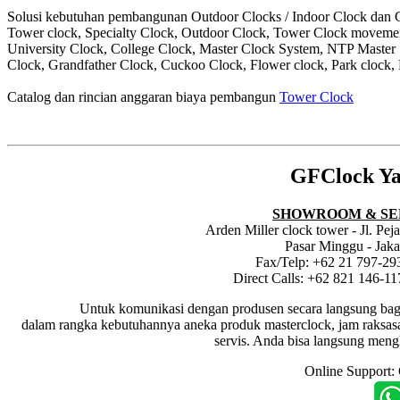
Solusi kebutuhan pembangunan Outdoor Clocks / Indoor Clock dan Cl
Tower clock, Specialty Clock, Outdoor Clock, Tower Clock moveme
University Clock, College Clock, Master Clock System, NTP Master
Clock, Grandfather Clock, Cuckoo Clock, Flower clock, Park clock, 
Catalog dan rincian anggaran biaya pembangun
Tower Clock
GFClock Ya
SHOWROOM & SE
Arden Miller clock tower - Jl. Pe
Pasar Minggu - Jaka
Fax/Telp: +62 21 797-29
Direct Calls: +62 821 146-1
Untuk komunikasi dengan produsen secara langsung bagi dis
dalam rangka kebutuhannya aneka produk masterclock, jam raksasa i
servis. Anda bisa langsung meng
Online Support