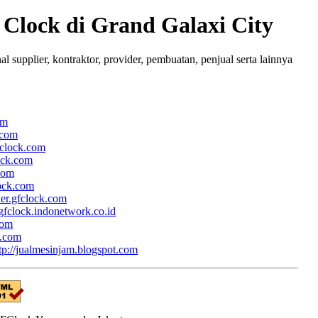
lock di Grand Galaxi City
upplier, kontraktor, provider, pembuatan, penjual serta lainnya
om
.com
fclock.com
lock.com
.com
lock.com
her.gfclock.com
/gfclock.indonetwork.co.id
com
k.com
tp://jualmesinjam.blogspot.com