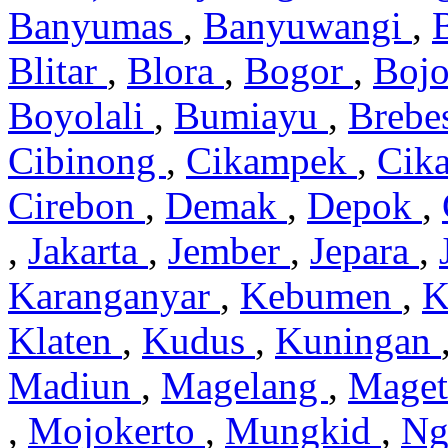
Banyumas
,
Banyuwangi
,
Blitar
,
Blora
,
Bogor
,
Boj
Boyolali
,
Bumiayu
,
Brebe
Cibinong
,
Cikampek
,
Cik
Cirebon
,
Demak
,
Depok
,
,
Jakarta
,
Jember
,
Jepara
,
Karanganyar
,
Kebumen
,
K
Klaten
,
Kudus
,
Kuningan
Madiun
,
Magelang
,
Mage
,
Mojokerto
,
Mungkid
,
Ng