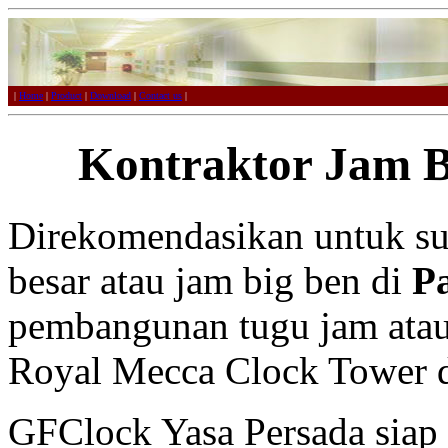
|
Home
|
Product
|
Download
|
Contact us
|
Kontraktor Jam B
Direkomendasikan untuk su
besar atau jam big ben di
P
pembangunan tugu jam atau 
Royal Mecca Clock Tower d
GFClock Yasa Persada sia