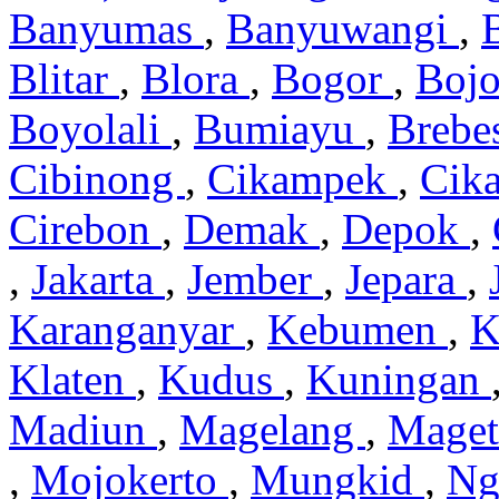
Banyumas
,
Banyuwangi
,
Blitar
,
Blora
,
Bogor
,
Boj
Boyolali
,
Bumiayu
,
Brebe
Cibinong
,
Cikampek
,
Cik
Cirebon
,
Demak
,
Depok
,
,
Jakarta
,
Jember
,
Jepara
,
Karanganyar
,
Kebumen
,
K
Klaten
,
Kudus
,
Kuningan
Madiun
,
Magelang
,
Mage
,
Mojokerto
,
Mungkid
,
Ng