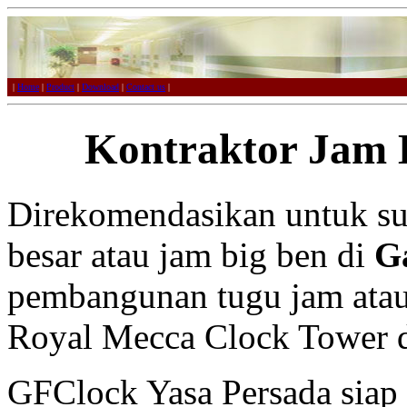
|
Home
|
Product
|
Download
|
Contact us
|
Kontraktor Jam 
Direkomendasikan untuk su
besar atau jam big ben di
G
pembangunan tugu jam atau 
Royal Mecca Clock Tower d
GFClock Yasa Persada sia