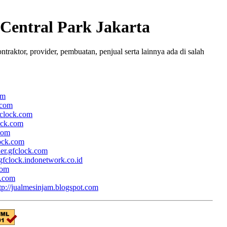
 Central Park Jakarta
ntraktor, provider, pembuatan, penjual serta lainnya ada di salah
om
.com
fclock.com
lock.com
.com
lock.com
her.gfclock.com
/gfclock.indonetwork.co.id
com
k.com
tp://jualmesinjam.blogspot.com