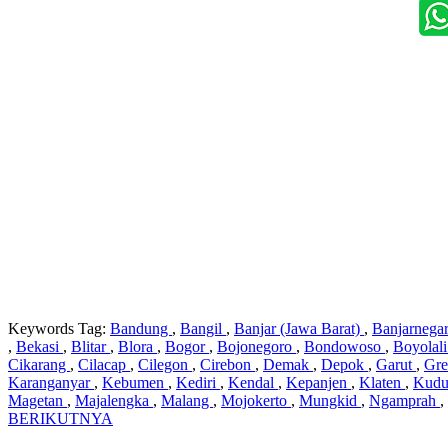
Keywords Tag:
Bandung
,
Bangil
,
Banjar (Jawa Barat)
,
Banjarnega
,
Bekasi
,
Blitar
,
Blora
,
Bogor
,
Bojonegoro
,
Bondowoso
,
Boyolal
Cikarang
,
Cilacap
,
Cilegon
,
Cirebon
,
Demak
,
Depok
,
Garut
,
Gre
Karanganyar
,
Kebumen
,
Kediri
,
Kendal
,
Kepanjen
,
Klaten
,
Kud
Magetan
,
Majalengka
,
Malang
,
Mojokerto
,
Mungkid
,
Ngamprah
,
BERIKUTNYA