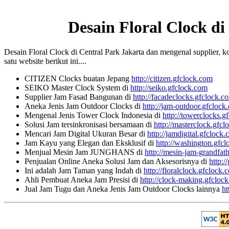
Desain Floral Clock di
Desain Floral Clock di Central Park Jakarta dan mengenal supplier, ko
satu website berikut ini....
CITIZEN Clocks buatan Jepang
http://citizen.gfclock.com
SEIKO Master Clock System di
http://seiko.gfclock.com
Supplier Jam Fasad Bangunan di
http://facadeclocks.gfclock.c
Aneka Jenis Jam Outdoor Clocks di
http://jam-outdoor.gfclock
Mengenal Jenis Tower Clock Indonesia di
http://towerclocks.g
Solusi Jam tersinkronisasi bersamaan di
http://masterclock.gfc
Mencari Jam Digital Ukuran Besar di
http://jamdigital.gfclock
Jam Kayu yang Elegan dan Eksklusif di
http://washington.gfc
Menjual Mesin Jam JUNGHANS di
http://mesin-jam-grandfat
Penjualan Online Aneka Solusi Jam dan Aksesorisnya di
http:/
Ini adalah Jam Taman yang Indah di
http://floralclock.gfclock.
Ahli Pembuat Aneka Jam Presisi di
http://clock-making.gfcloc
Jual Jam Tugu dan Aneka Jenis Jam Outdoor Clocks lainnya
ht