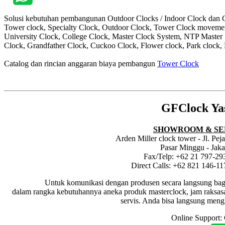
Solusi kebutuhan pembangunan Outdoor Clocks / Indoor Clock dan Cl
Tower clock, Specialty Clock, Outdoor Clock, Tower Clock moveme
University Clock, College Clock, Master Clock System, NTP Master
Clock, Grandfather Clock, Cuckoo Clock, Flower clock, Park clock, 
Catalog dan rincian anggaran biaya pembangun
Tower Clock
GFClock Ya
SHOWROOM & SE
Arden Miller clock tower - Jl. Pe
Pasar Minggu - Jaka
Fax/Telp: +62 21 797-29
Direct Calls: +62 821 146-1
Untuk komunikasi dengan produsen secara langsung bagi dis
dalam rangka kebutuhannya aneka produk masterclock, jam raksasa i
servis. Anda bisa langsung meng
Online Support