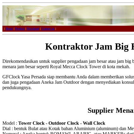
|
Home
|
Product
|
Download
|
Contact us
|
Kontraktor Jam Big 
Direkomendasikan untuk supplier pengadaan jam besar atau jam big 
menara jam besar seperti Royal Mecca Clock Tower di kota mekah.
GFClock Yasa Persada siap membantu Anda dalam memberikan solusi
dan juga pengadaan Aneka Jam Outdoor dengan menyediakan konsulta
pendukungnya.
Supplier Mena
Model :
Tower Clock - Outdoor Clock - Wall Clock
Dial : bentuk Bulat atau Kotak bahan Aluminium (aluminum) dan Meta
Numeral : Angka bentuk ROMAWI, ARABIC, atau MARKERs dari Ak