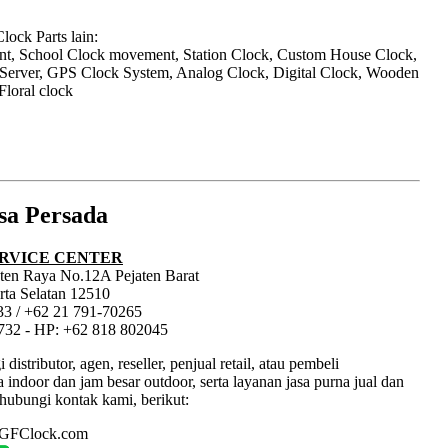
ock Parts lain:
nt, School Clock movement, Station Clock, Custom House Clock,
 Server, GPS Clock System, Analog Clock, Digital Clock, Wooden
Floral clock
sa Persada
RVICE CENTER
jaten Raya No.12A Pejaten Barat
rta Selatan 12510
33 / +62 21 791-70265
1732 - HP: +62 818 802045
tributor, agen, reseller, penjual retail, atau pembeli
ndoor dan jam besar outdoor, serta layanan jasa purna jual dan
hubungi kontak kami, berikut:
: GFClock.com