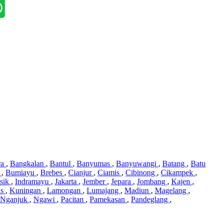
ra
,
Bangkalan
,
Bantul
,
Banyumas
,
Banyuwangi
,
Batang
,
Batu
i
,
Bumiayu
,
Brebes
,
Cianjur
,
Ciamis
,
Cibinong
,
Cikampek
,
sik
,
Indramayu
,
Jakarta
,
Jember
,
Jepara
,
Jombang
,
Kajen
,
us
,
Kuningan
,
Lamongan
,
Lumajang
,
Madiun
,
Magelang
,
Nganjuk
,
Ngawi
,
Pacitan
,
Pamekasan
,
Pandeglang
,