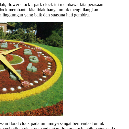
ah, flower clock - park clock ini membawa kita perasaan
clock membantu kita tidak hanya untuk menghilangkan
lingkungan yang baik dan suasana hati gembira.
esain floral clock pada umumnya sangat bermanfaat untuk
n memberikan view pemandangan flower clock lebih bagus pada