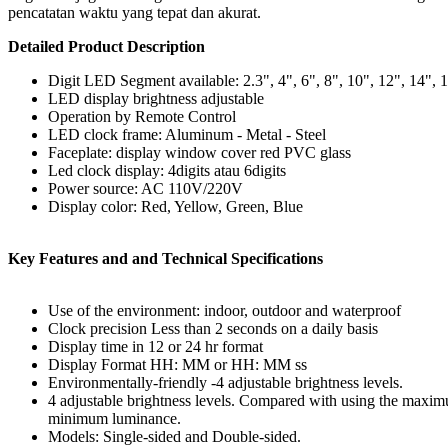
pencatatan waktu yang tepat dan akurat.
Detailed Product Description
Digit LED Segment available: 2.3", 4", 6", 8", 10", 12", 14", 
LED display brightness adjustable
Operation by Remote Control
LED clock frame: Aluminum - Metal - Steel
Faceplate: display window cover red PVC glass
Led clock display: 4digits atau 6digits
Power source: AC 110V/220V
Display color: Red, Yellow, Green, Blue
Key Features and and Technical Specifications
Use of the environment: indoor, outdoor and waterproof
Clock precision Less than 2 seconds on a daily basis
Display time in 12 or 24 hr format
Display Format HH: MM or HH: MM ss
Environmentally-friendly -4 adjustable brightness levels.
4 adjustable brightness levels. Compared with using the maxi
minimum luminance.
Models: Single-sided and Double-sided.