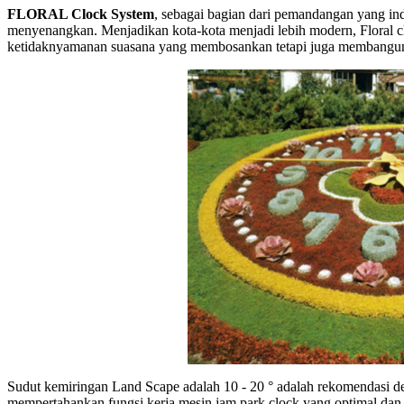
FLORAL Clock System
, sebagai bagian dari pemandangan yang ind
menyenangkan. Menjadikan kota-kota menjadi lebih modern, Floral 
ketidaknyamanan suasana yang membosankan tetapi juga membangun 
Sudut kemiringan Land Scape adalah 10 - 20 ° adalah rekomendasi d
mempertahankan fungsi kerja mesin jam park clock yang optimal da