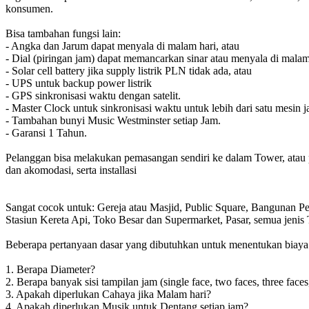
konsumen.
Bisa tambahan fungsi lain:
- Angka dan Jarum dapat menyala di malam hari, atau
- Dial (piringan jam) dapat memancarkan sinar atau menyala di malam
- Solar cell battery jika supply listrik PLN tidak ada, atau
- UPS untuk backup power listrik
- GPS sinkronisasi waktu dengan satelit.
- Master Clock untuk sinkronisasi waktu untuk lebih dari satu mesin j
- Tambahan bunyi Music Westminster setiap Jam.
- Garansi 1 Tahun.
Pelanggan bisa melakukan pemasangan sendiri ke dalam Tower, atau 
dan akomodasi, serta installasi
Sangat cocok untuk: Gereja atau Masjid, Public Square, Bangunan 
Stasiun Kereta Api, Toko Besar dan Supermarket, Pasar, semua jen
Beberapa pertanyaan dasar yang dibutuhkan untuk menentukan biaya to
1. Berapa Diameter?
2. Berapa banyak sisi tampilan jam (single face, two faces, three faces
3. Apakah diperlukan Cahaya jika Malam hari?
4. Apakah diperlukan Musik untuk Dentang setiap jam?