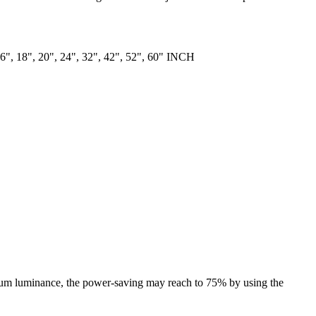
16", 18", 20", 24", 32", 42", 52", 60" INCH
mum luminance, the power-saving may reach to 75% by using the