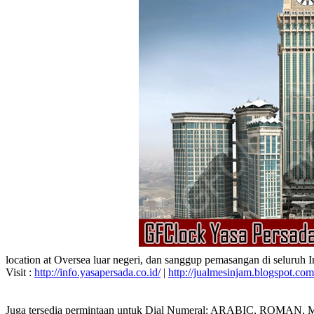
location at Oversea luar negeri, dan sanggup pemasangan di seluruh 
Visit :
http://info.yasapersada.co.id/
|
http://jualmesinjam.blogspot.com
Juga tersedia permintaan untuk Dial Numeral: ARABIC, ROMAN, MA