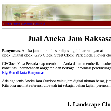
|
Home
|
Product
|
Download
|
Contact us
|
Jual Aneka Jam Raksas
Banyumas
, Aneka jam ukuran besar dipasang di luar ruangan atau out
clock, Digital clock, GPS Clock, Street Clock, Park clock, Flower cl
GFClock Yasa Persada siap membantu Anda dalam memberikan solus
konsultasi, perencanaan anggaran dan berbagai informasi pendukung
Big Ben di kota Banyumas
Ada tiga jenis Aneka Jam Outdoor yaitu: jam digital ukuran besar, ja
Kita bisa melihat referensi dibawah ini sebagai bahan kajian peren
1. Landscape Clo