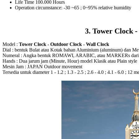
Life Time 100.000 Hours
Operation circumstance: -30 ~65 ; 0~95% relative humidity
3. Tower Clock -
Model :
Tower Clock - Outdoor Clock - Wall Clock
Dial : bentuk Bulat atau Kotak bahan Aluminium (aluminum) dan Meta
Numeral : Angka bentuk ROMAWI, ARABIC, atau MARKERs dari Ak
Hands : Dua jarum jam (Minute, Hour) model Klasik atau Plain style
Mesin Jam : JAPAN Outdoor movement
Tersedia untuk diameter 1 - 1.2 ; 1.3 - 2.5 ; 2.6 - 4.0 ; 4.1 - 6.0 ; 12 m