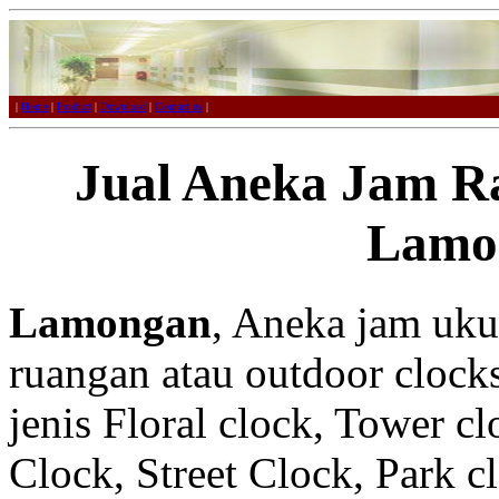
|
Home
|
Product
|
Download
|
Contact us
|
Jual Aneka Jam R
Lamo
Lamongan
, Aneka jam uku
ruangan atau outdoor clocks
jenis Floral clock, Tower c
Clock, Street Clock, Park c