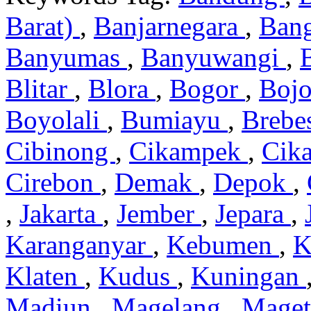
Barat)
,
Banjarnegara
,
Ban
Banyumas
,
Banyuwangi
,
Blitar
,
Blora
,
Bogor
,
Boj
Boyolali
,
Bumiayu
,
Brebe
Cibinong
,
Cikampek
,
Cik
Cirebon
,
Demak
,
Depok
,
,
Jakarta
,
Jember
,
Jepara
,
Karanganyar
,
Kebumen
,
K
Klaten
,
Kudus
,
Kuningan
Madiun
,
Magelang
,
Mage