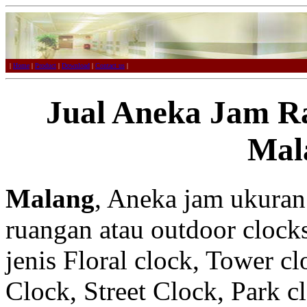
|
Home
|
Product
|
Download
|
Contact us
|
Jual Aneka Jam R
Mal
Malang
, Aneka jam ukuran 
ruangan atau outdoor clocks
jenis Floral clock, Tower c
Clock, Street Clock, Park c