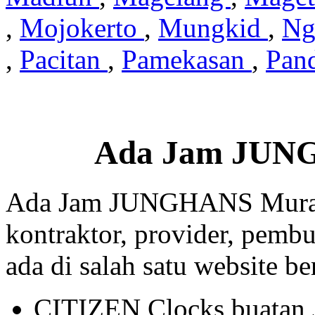
,
Mojokerto
,
Mungkid
,
Ng
,
Pacitan
,
Pamekasan
,
Pan
Ada Jam JUN
Ada Jam JUNGHANS Murah 
kontraktor, provider, pembu
ada di salah satu website beri
CITIZEN Clocks buatan 