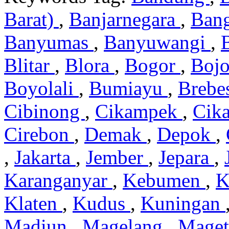
Barat)
,
Banjarnegara
,
Ban
Banyumas
,
Banyuwangi
,
Blitar
,
Blora
,
Bogor
,
Boj
Boyolali
,
Bumiayu
,
Brebe
Cibinong
,
Cikampek
,
Cik
Cirebon
,
Demak
,
Depok
,
,
Jakarta
,
Jember
,
Jepara
,
Karanganyar
,
Kebumen
,
K
Klaten
,
Kudus
,
Kuningan
Madiun
,
Magelang
,
Mage