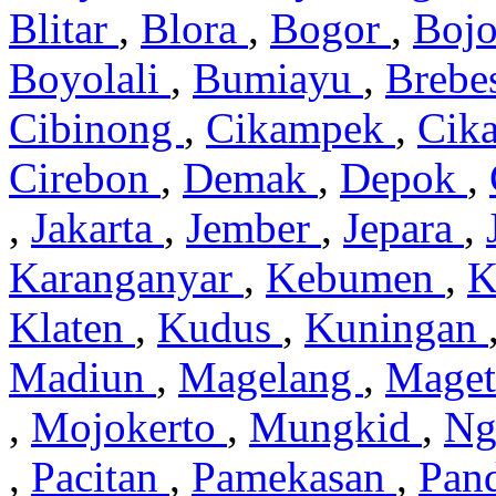
Blitar
,
Blora
,
Bogor
,
Boj
Boyolali
,
Bumiayu
,
Brebe
Cibinong
,
Cikampek
,
Cik
Cirebon
,
Demak
,
Depok
,
,
Jakarta
,
Jember
,
Jepara
,
Karanganyar
,
Kebumen
,
K
Klaten
,
Kudus
,
Kuningan
Madiun
,
Magelang
,
Mage
,
Mojokerto
,
Mungkid
,
Ng
,
Pacitan
,
Pamekasan
,
Pan