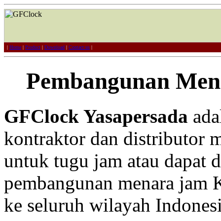
|
Home
|
Product
|
Download
|
Contact us
|
Pembangunan Men
GFClock Yasapersada
adal
kontraktor dan distributor 
untuk tugu jam atau dapat 
pembangunan menara jam K
ke seluruh wilayah Indonesi