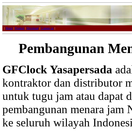
|
Home
|
Product
|
Download
|
Contact us
|
Pembangunan Men
GFClock Yasapersada
adal
kontraktor dan distributor 
untuk tugu jam atau dapat 
pembangunan menara jam Ng
ke seluruh wilayah Indonesi