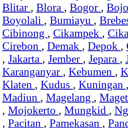
Blitar
,
Blora
,
Bogor
,
Boj
Boyolali
,
Bumiayu
,
Brebe
Cibinong
,
Cikampek
,
Cik
Cirebon
,
Demak
,
Depok
,
,
Jakarta
,
Jember
,
Jepara
,
Karanganyar
,
Kebumen
,
K
Klaten
,
Kudus
,
Kuningan
Madiun
,
Magelang
,
Mage
,
Mojokerto
,
Mungkid
,
Ng
,
Pacitan
,
Pamekasan
,
Pan