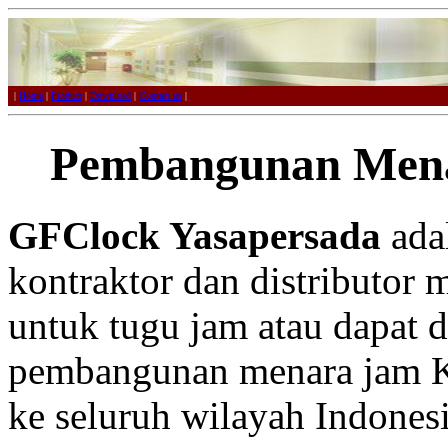
|
Home
|
Product
|
Download
|
Contact us
|
Pembangunan Men
GFClock Yasapersada
adal
kontraktor dan distributor 
untuk tugu jam atau dapat 
pembangunan menara jam Ku
ke seluruh wilayah Indonesi