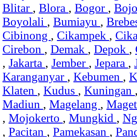
Blitar
,
Blora
,
Bogor
,
Boj
Boyolali
,
Bumiayu
,
Brebe
Cibinong
,
Cikampek
,
Cik
Cirebon
,
Demak
,
Depok
,
,
Jakarta
,
Jember
,
Jepara
,
Karanganyar
,
Kebumen
,
K
Klaten
,
Kudus
,
Kuningan
Madiun
,
Magelang
,
Mage
,
Mojokerto
,
Mungkid
,
Ng
,
Pacitan
,
Pamekasan
,
Pan