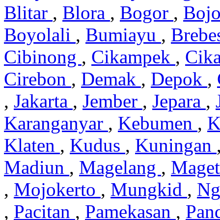
Blitar
,
Blora
,
Bogor
,
Boj
Boyolali
,
Bumiayu
,
Brebe
Cibinong
,
Cikampek
,
Cik
Cirebon
,
Demak
,
Depok
,
,
Jakarta
,
Jember
,
Jepara
,
Karanganyar
,
Kebumen
,
K
Klaten
,
Kudus
,
Kuningan
Madiun
,
Magelang
,
Mage
,
Mojokerto
,
Mungkid
,
Ng
,
Pacitan
,
Pamekasan
,
Pan