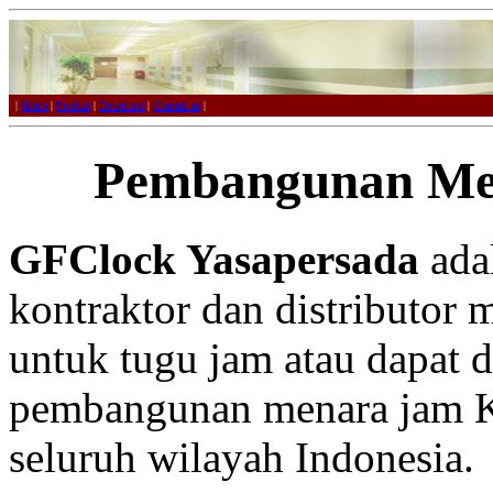
|
Home
|
Product
|
Download
|
Contact us
|
Pembangunan Me
GFClock Yasapersada
adal
kontraktor dan distributor 
untuk tugu jam atau dapat 
pembangunan menara jam Ku
seluruh wilayah Indonesia.