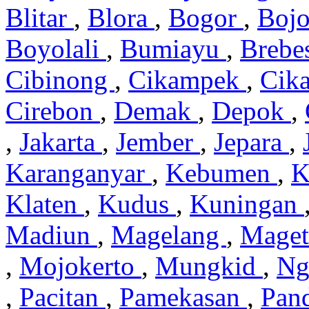
Blitar
,
Blora
,
Bogor
,
Boj
Boyolali
,
Bumiayu
,
Brebe
Cibinong
,
Cikampek
,
Cik
Cirebon
,
Demak
,
Depok
,
,
Jakarta
,
Jember
,
Jepara
,
Karanganyar
,
Kebumen
,
K
Klaten
,
Kudus
,
Kuningan
Madiun
,
Magelang
,
Mage
,
Mojokerto
,
Mungkid
,
Ng
,
Pacitan
,
Pamekasan
,
Pan