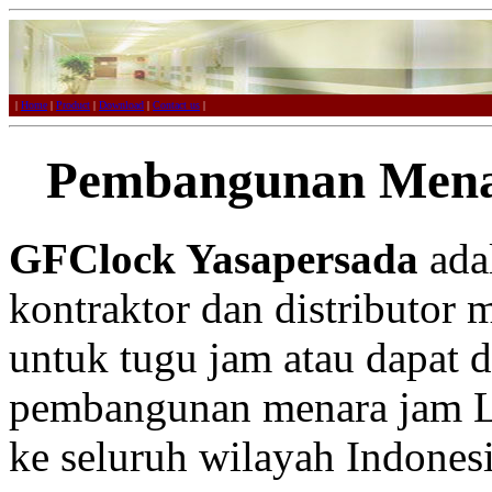
|
Home
|
Product
|
Download
|
Contact us
|
Pembangunan Men
GFClock Yasapersada
adal
kontraktor dan distributor 
untuk tugu jam atau dapat 
pembangunan menara jam L
ke seluruh wilayah Indonesi