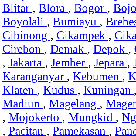
Blitar
,
Blora
,
Bogor
,
Boj
Boyolali
,
Bumiayu
,
Brebe
Cibinong
,
Cikampek
,
Cik
Cirebon
,
Demak
,
Depok
,
,
Jakarta
,
Jember
,
Jepara
,
Karanganyar
,
Kebumen
,
K
Klaten
,
Kudus
,
Kuningan
Madiun
,
Magelang
,
Mage
,
Mojokerto
,
Mungkid
,
Ng
,
Pacitan
,
Pamekasan
,
Pan