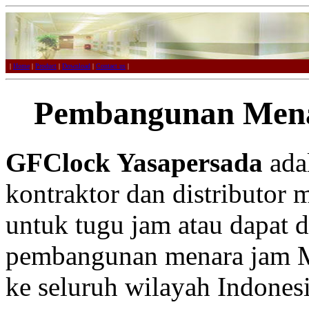
|
Home
|
Product
|
Download
|
Contact us
|
Pembangunan Men
GFClock Yasapersada
adal
kontraktor dan distributor 
untuk tugu jam atau dapat 
pembangunan menara jam Me
ke seluruh wilayah Indonesi